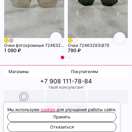
Очки фотохромные 72463294\718
Очки 72463293\879
1 090 ₽
790 ₽
Магазины
Покупателям
+7 908 111-78-84
К. Маркса, 18
Доставка
твой консультант
Ленина, 15
Условия оплаты
ТК Терминал
Обмен и возврат
ТРК Континент
Подарочные карты
Образы
2026 © ShopDaAnna
Мы используем
cookies
для улучшения работы сайта.
Политика конфиденциальности
Соглашение cookie
Принять
Сайт создали
Отказаться