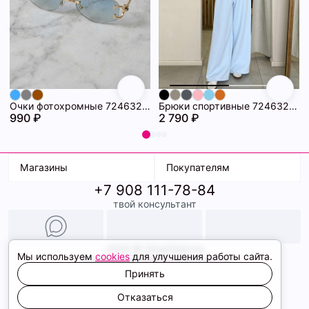
Очки фотохромные 72463296\20
Брюки спортивные 72463281\474
990 ₽
2 790 ₽
Магазины
Покупателям
+7 908 111-78-84
К. Маркса, 18
Доставка
твой консультант
Ленина, 15
Условия оплаты
ТК Терминал
Обмен и возврат
ТРК Континент
Подарочные карты
Образы
2026 © ShopDaAnna
Мы используем
cookies
для улучшения работы сайта.
Политика конфиденциальности
Соглашение cookie
Принять
Сайт создали
Отказаться