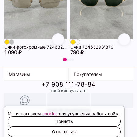
Очки фотохромные 72463294\718
Очки 72463293\879
1 090 ₽
790 ₽
Магазины
Покупателям
+7 908 111-78-84
К. Маркса, 18
Доставка
твой консультант
Ленина, 15
Условия оплаты
ТК Терминал
Обмен и возврат
ТРК Континент
Подарочные карты
Образы
2026 © ShopDaAnna
Мы используем
cookies
для улучшения работы сайта.
Политика конфиденциальности
Соглашение cookie
Принять
Сайт создали
Отказаться