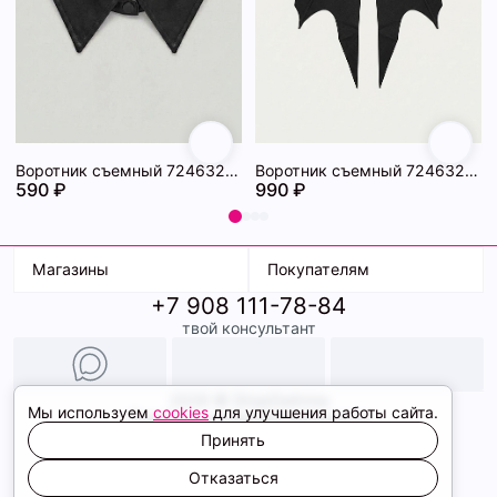
Воротник съемный 72463234\15
Воротник съемный 72463233\15
590 ₽
990 ₽
Магазины
Покупателям
+7 908 111-78-84
К. Маркса, 18
Доставка
твой консультант
Ленина, 15
Условия оплаты
ТК Терминал
Обмен и возврат
ТРК Континент
Подарочные карты
Образы
2026 © ShopDaAnna
Мы используем
cookies
для улучшения работы сайта.
Политика конфиденциальности
Соглашение cookie
Принять
Сайт создали
Отказаться