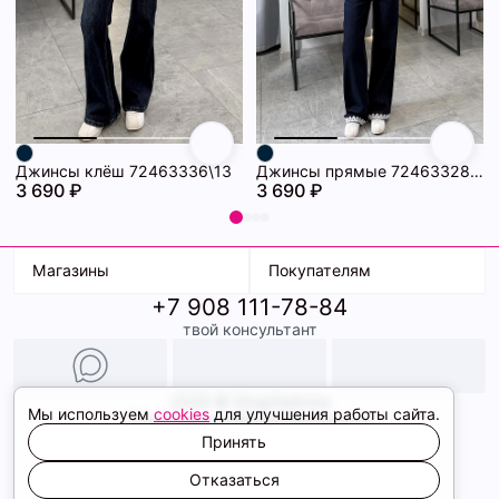
Джинсы клёш 72463336\13
Джинсы прямые 72463328\13
3 690 ₽
3 690 ₽
Магазины
Покупателям
+7 908 111-78-84
К. Маркса, 18
Доставка
твой консультант
Ленина, 15
Условия оплаты
ТК Терминал
Обмен и возврат
ТРК Континент
Подарочные карты
Образы
2026 © ShopDaAnna
Мы используем
cookies
для улучшения работы сайта.
Политика конфиденциальности
Соглашение cookie
Принять
Сайт создали
Отказаться