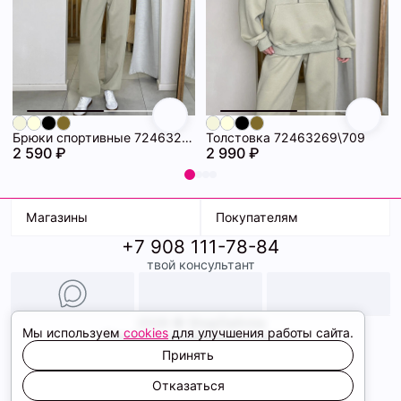
Брюки спортивные 72463271\709
Толстовка 72463269\709
2 590 ₽
2 990 ₽
Магазины
Покупателям
+7 908 111-78-84
К. Маркса, 18
Доставка
твой консультант
Ленина, 15
Условия оплаты
ТК Терминал
Обмен и возврат
ТРК Континент
Подарочные карты
Образы
2026 © ShopDaAnna
Мы используем
cookies
для улучшения работы сайта.
Политика конфиденциальности
Соглашение cookie
Принять
Сайт создали
Отказаться