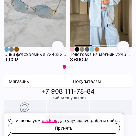
Очки фотохромные 72463296\20
Толстовка на молнии 72463280\474
990 ₽
3 690 ₽
Магазины
Покупателям
+7 908 111-78-84
К. Маркса, 18
Доставка
твой консультант
Ленина, 15
Условия оплаты
ТК Терминал
Обмен и возврат
ТРК Континент
Подарочные карты
Образы
2026 © ShopDaAnna
Мы используем
cookies
для улучшения работы сайта.
Политика конфиденциальности
Соглашение cookie
Принять
Сайт создали