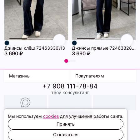
Джинсы клёш 72463336\13
Джинсы прямые 72463328\13
3 690 ₽
3 690 ₽
Магазины
Покупателям
+7 908 111-78-84
К. Маркса, 18
Доставка
твой консультант
Ленина, 15
Условия оплаты
ТК Терминал
Обмен и возврат
ТРК Континент
Подарочные карты
Образы
2026 © ShopDaAnna
Мы используем
cookies
для улучшения работы сайта.
Политика конфиденциальности
Соглашение cookie
Принять
Сайт создали
Отказаться