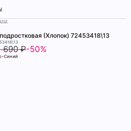
Ы
алог
подростковая (Хлопок) 72453418\13
453418\13
1 690 ₽
-50%
о-Синий