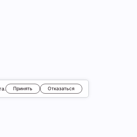
та.
Принять
Отказаться