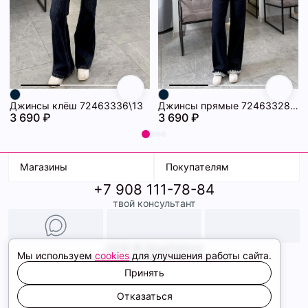
Джинсы клёш 72463336\13
Джинсы прямые 72463328\13
3 690 ₽
3 690 ₽
Магазины
Покупателям
+7 908 111-78-84
К. Маркса, 18
Доставка
твой консультант
Ленина, 15
Условия оплаты
ТК Терминал
Обмен и возврат
ТРК Континент
Подарочные карты
Образы
2026 © ShopDaAnna
Мы используем
cookies
для улучшения работы сайта.
Политика конфиденциальности
Соглашение cookie
Принять
Сайт создали
Отказаться