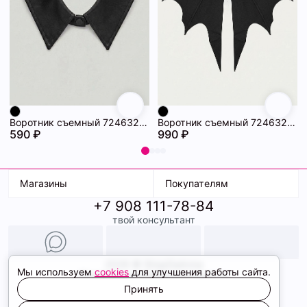
Воротник съемный 72463234\15
Воротник съемный 72463233\15
590 ₽
990 ₽
Магазины
Покупателям
+7 908 111-78-84
К. Маркса, 18
Доставка
твой консультант
Ленина, 15
Условия оплаты
ТК Терминал
Обмен и возврат
ТРК Континент
Подарочные карты
Образы
2026 © ShopDaAnna
Мы используем
cookies
для улучшения работы сайта.
Политика конфиденциальности
Соглашение cookie
Принять
Сайт создали