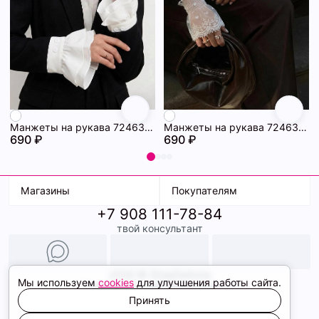
Манжеты на рукава 72463228\25
Манжеты на рукава 72463227\25
690 ₽
690 ₽
Магазины
Покупателям
+7 908 111-78-84
К. Маркса, 18
Доставка
твой консультант
Ленина, 15
Условия оплаты
ТК Терминал
Обмен и возврат
ТРК Континент
Подарочные карты
Образы
2026 © ShopDaAnna
Мы используем
cookies
для улучшения работы сайта.
Политика конфиденциальности
Соглашение cookie
Принять
Сайт создали