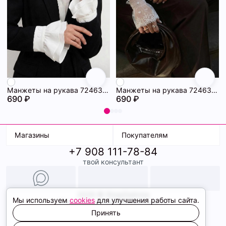
Манжеты на рукава 72463228\25
Манжеты на рукава 72463227\25
690 ₽
690 ₽
Магазины
Покупателям
+7 908 111-78-84
К. Маркса, 18
Доставка
твой консультант
Ленина, 15
Условия оплаты
ТК Терминал
Обмен и возврат
ТРК Континент
Подарочные карты
Образы
2026 © ShopDaAnna
Мы используем
cookies
для улучшения работы сайта.
Политика конфиденциальности
Соглашение cookie
Принять
Сайт создали