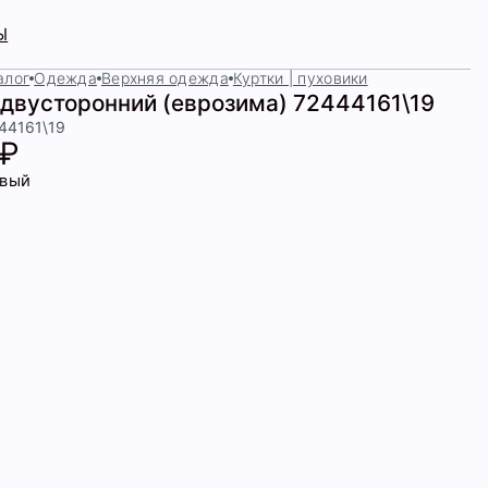
Ы
алог
Одежда
Верхняя одежда
Куртки | пуховики
 двусторонний (еврозима) 72444161\19
444161\19
 ₽
вый