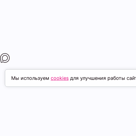
Мы используем
cookies
для улучшения работы сай
МАГАЗИНЫ
ПОКУПАТЕЛ
К. Маркса, 18
ТК Терминал
Доставка
Ленина, 15
ТРК Континент
Условия оплат