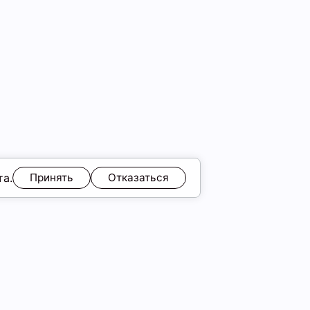
та.
Принять
Отказаться
ЯМ
Обмен и возврат
Образы
ы
Подарочные карты