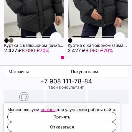
Куртка с капюшоном (зима) 72460880\15
Куртка с капюшоном (зима) 72460878\15
2 427 ₽
8 090 ₽
70%
2 427 ₽
8 090 ₽
70%
Магазины
Покупателям
+7 908 111-78-84
К. Маркса, 18
Доставка
твой консультант
Ленина, 15
Условия оплаты
ТК Терминал
Обмен и возврат
ТРК Континент
Подарочные карты
Образы
2026 © ShopDaAnna
Мы используем
cookies
для улучшения работы сайта.
Политика конфиденциальности
Соглашение cookie
Принять
Сайт создали
Отказаться