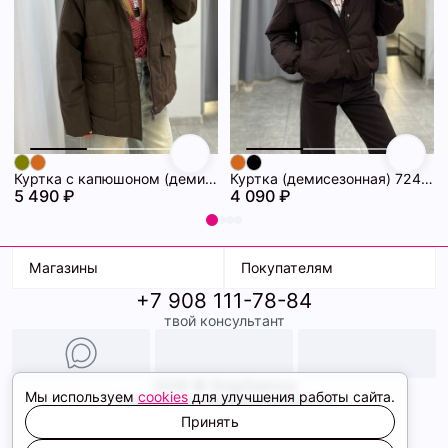
Куртка с капюшоном (демисезонная) 72462086\1013
Куртка (демисезонная) 72462069\1013
5 490 ₽
4 090 ₽
Магазины
Покупателям
+7 908 111-78-84
К. Маркса, 18
Доставка
твой консультант
Ленина, 15
Условия оплаты
ТК Терминал
Обмен и возврат
ТРК Континент
Подарочные карты
Образы
2026 © ShopDaAnna
Мы используем
cookies
для улучшения работы сайта.
Политика конфиденциальности
Соглашение cookie
Принять
Сайт создали