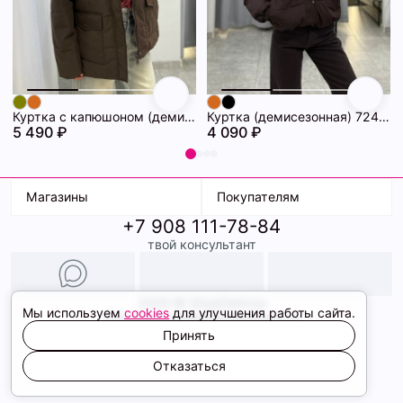
Куртка с капюшоном (демисезонная) 72462086\1013
Куртка (демисезонная) 72462069\1013
5 490 ₽
4 090 ₽
Магазины
Покупателям
+7 908 111-78-84
К. Маркса, 18
Доставка
твой консультант
Ленина, 15
Условия оплаты
ТК Терминал
Обмен и возврат
ТРК Континент
Подарочные карты
Образы
2026 © ShopDaAnna
Мы используем
cookies
для улучшения работы сайта.
Политика конфиденциальности
Соглашение cookie
Принять
Сайт создали
Отказаться