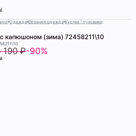
Ы
алог
Одежда
Верхняя одежда
Куртки | пуховики
 с капюшоном (зима) 72458211\10
58211\10
5 190 ₽
-90%
й