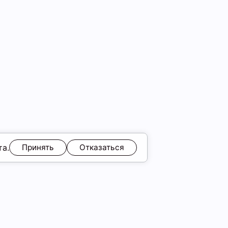
та.
Принять
Отказаться