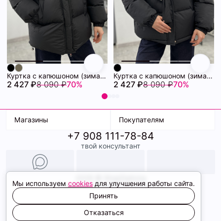
Куртка с капюшоном (зима) 72460880\15
Куртка с капюшоном (зима) 72460878\15
2 427 ₽
8 090 ₽
70%
2 427 ₽
8 090 ₽
70%
Магазины
Покупателям
+7 908 111-78-84
К. Маркса, 18
Доставка
твой консультант
Ленина, 15
Условия оплаты
ТК Терминал
Обмен и возврат
ТРК Континент
Подарочные карты
Образы
2026 © ShopDaAnna
Мы используем
cookies
для улучшения работы сайта.
Политика конфиденциальности
Соглашение cookie
Принять
Сайт создали
Отказаться