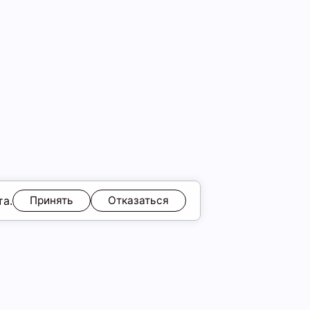
та.
Принять
Отказаться
идка