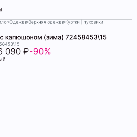
Ы
алог
Одежда
Верхняя одежда
Куртки | пуховики
 с капюшоном (зима) 72458453\15
458453\15
6 090 ₽
-90%
ый