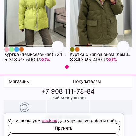
Куртка (демисезонная) 72462280\26
Куртка с капюшоном (демисезонная) 72462086\434
5 313 ₽
7 590 ₽
30%
3 843 ₽
5 490 ₽
30%
Магазины
Покупателям
+7 908 111-78-84
К. Маркса, 18
Доставка
твой консультант
Ленина, 15
Условия оплаты
ТК Терминал
Обмен и возврат
ТРК Континент
Подарочные карты
Образы
2026 © ShopDaAnna
Мы используем
cookies
для улучшения работы сайта.
Политика конфиденциальности
Соглашение cookie
Принять
Сайт создали