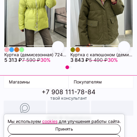
Куртка (демисезонная) 72462280\26
Куртка с капюшоном (демисезонная) 72462086\434
5 313 ₽
7 590 ₽
30%
3 843 ₽
5 490 ₽
30%
Магазины
Покупателям
+7 908 111-78-84
К. Маркса, 18
Доставка
твой консультант
Ленина, 15
Условия оплаты
ТК Терминал
Обмен и возврат
ТРК Континент
Подарочные карты
Образы
2026 © ShopDaAnna
Мы используем
cookies
для улучшения работы сайта.
Политика конфиденциальности
Соглашение cookie
Принять
Сайт создали