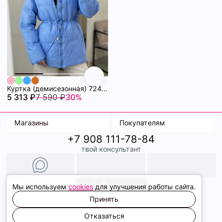
Куртка (демисезонная) 72462280\20
5 313 ₽
7 590 ₽
30%
Магазины
Покупателям
+7 908 111-78-84
К. Маркса, 18
Доставка
твой консультант
Ленина, 15
Условия оплаты
ТК Терминал
Обмен и возврат
ТРК Континент
Подарочные карты
Образы
2026 © ShopDaAnna
Мы используем
cookies
для улучшения работы сайта.
Политика конфиденциальности
Соглашение cookie
Принять
Сайт создали
Отказаться