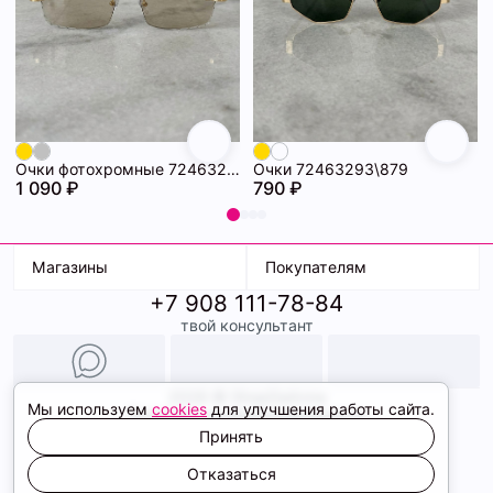
Очки фотохромные 72463294\718
Очки 72463293\879
1 090 ₽
790 ₽
Магазины
Покупателям
+7 908 111-78-84
К. Маркса, 18
Доставка
твой консультант
Ленина, 15
Условия оплаты
ТК Терминал
Обмен и возврат
ТРК Континент
Подарочные карты
Образы
2026 © ShopDaAnna
Мы используем
cookies
для улучшения работы сайта.
Политика конфиденциальности
Соглашение cookie
Принять
Сайт создали
Отказаться