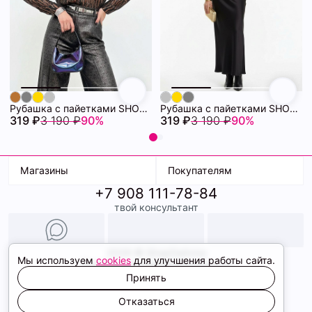
Рубашка с пайетками SHOPDAANNA 72458372\430
Рубашка с пайетками SHOPDAANNA 72458371\718
319 ₽
3 190 ₽
90%
319 ₽
3 190 ₽
90%
Магазины
Покупателям
+7 908 111-78-84
К. Маркса, 18
Доставка
твой консультант
Ленина, 15
Условия оплаты
ТК Терминал
Обмен и возврат
ТРК Континент
Подарочные карты
Образы
2026 © ShopDaAnna
Мы используем
cookies
для улучшения работы сайта.
Политика конфиденциальности
Соглашение cookie
Принять
Сайт создали
Отказаться