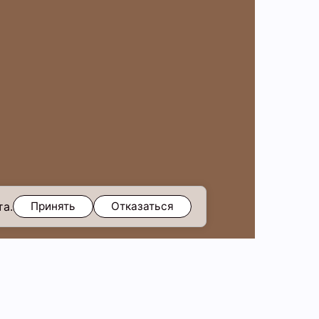
та.
Принять
Отказаться
идка
скидка