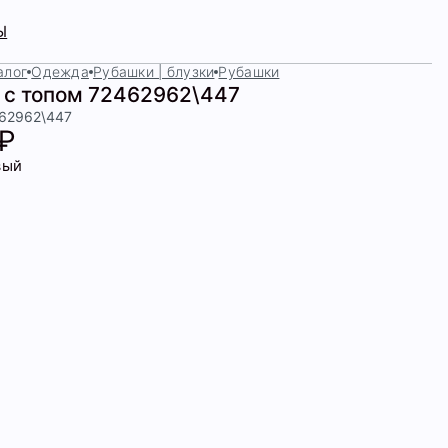
Ы
алог
Одежда
Рубашки | блузки
Рубашки
 с топом 72462962\447
462962\447
 ₽
вый