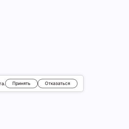
та.
Принять
Отказаться