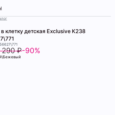
Ы
алог
в клетку детская Exclusive К238
7\771
456627\771
1 290 ₽
-90%
й\Бежевый