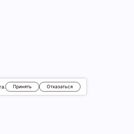
та.
Принять
Отказаться