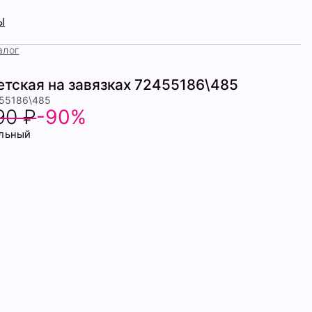
Ы
алог
етская на завязках 72455186\485
455186\485
90 ₽
-90%
льный