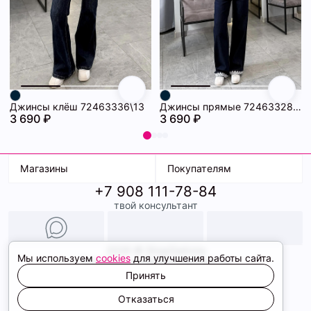
Джинсы клёш 72463336\13
Джинсы прямые 72463328\13
3 690 ₽
3 690 ₽
Магазины
Покупателям
+7 908 111-78-84
К. Маркса, 18
Доставка
твой консультант
Ленина, 15
Условия оплаты
ТК Терминал
Обмен и возврат
ТРК Континент
Подарочные карты
Образы
2026 © ShopDaAnna
Мы используем
cookies
для улучшения работы сайта.
Политика конфиденциальности
Соглашение cookie
Принять
Сайт создали
Отказаться