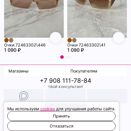
Очки 72463302\446
Очки 72463302\41
1 090 ₽
1 090 ₽
Магазины
Покупателям
+7 908 111-78-84
К. Маркса, 18
Доставка
твой консультант
Ленина, 15
Условия оплаты
ТК Терминал
Обмен и возврат
ТРК Континент
Подарочные карты
Образы
2026 © ShopDaAnna
Мы используем
cookies
для улучшения работы сайта.
Политика конфиденциальности
Соглашение cookie
Принять
Сайт создали
Отказаться