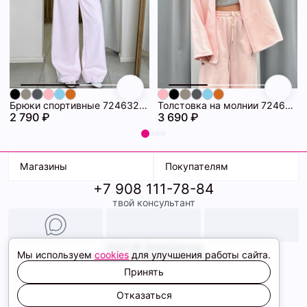
Брюки спортивные 72463281\445
Толстовка на молнии 72463280\445
2 790 ₽
3 690 ₽
Магазины
Покупателям
+7 908 111-78-84
К. Маркса, 18
Доставка
твой консультант
Ленина, 15
Условия оплаты
ТК Терминал
Обмен и возврат
ТРК Континент
Подарочные карты
Образы
2026 © ShopDaAnna
Мы используем
cookies
для улучшения работы сайта.
Политика конфиденциальности
Соглашение cookie
Принять
Сайт создали
Отказаться