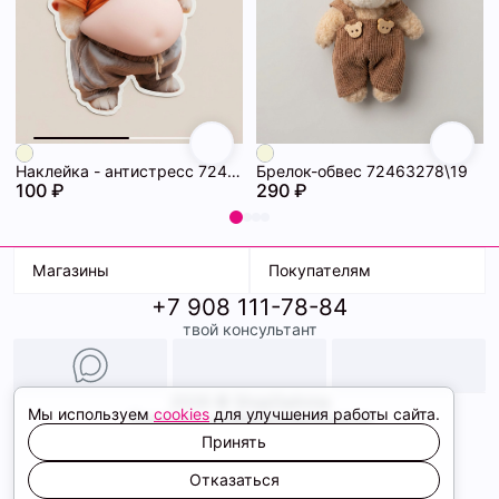
Наклейка - антистресс 72463286\19
Брелок-обвес 72463278\19
100 ₽
290 ₽
Магазины
Покупателям
+7 908 111-78-84
К. Маркса, 18
Доставка
твой консультант
Ленина, 15
Условия оплаты
ТК Терминал
Обмен и возврат
ТРК Континент
Подарочные карты
Образы
2026 © ShopDaAnna
Мы используем
cookies
для улучшения работы сайта.
Политика конфиденциальности
Соглашение cookie
Принять
Сайт создали
Отказаться