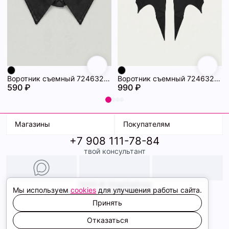
Воротник съемный 72463234\15
Воротник съемный 72463233\15
590 ₽
990 ₽
Магазины
Покупателям
+7 908 111-78-84
К. Маркса, 18
Доставка
твой консультант
Ленина, 15
Условия оплаты
ТК Терминал
Обмен и возврат
ТРК Континент
Подарочные карты
Образы
2026 © ShopDaAnna
Мы используем
cookies
для улучшения работы сайта.
Политика конфиденциальности
Соглашение cookie
Принять
Сайт создали
Отказаться