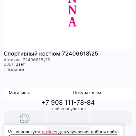
Спортивный костюм 72406618\25
Артикул: 72406618\25
ЦВЕТ:
Цвет
ОПИСАНИЕ
Магазины
Покупателям
+7 908 111-78-84
К. Маркса, 18
Доставка
твой консультант
Ленина, 15
Условия оплаты
ТК Терминал
Обмен и возврат
ТРК Континент
Подарочные карты
Образы
2026 © ShopDaAnna
Мы используем
cookies
для улучшения работы сайта.
Политика конфиденциальности