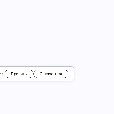
та.
Принять
Отказаться