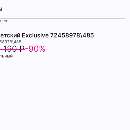
Ы
алог
етский Exclusive 72458978\485
458978\485
2 190 ₽
-90%
льный