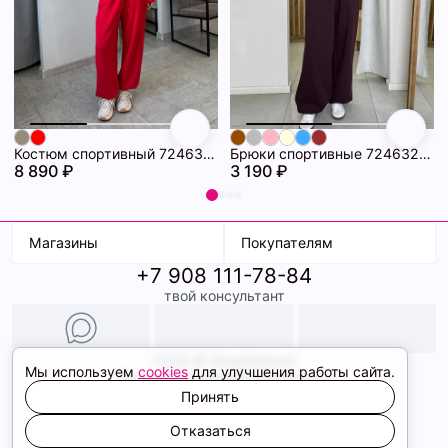
Костюм спортивный 72463358\17
Брюки спортивные 72463273\432
8 890 ₽
3 190 ₽
Магазины
Покупателям
+7 908 111-78-84
К. Маркса, 18
Доставка
твой консультант
Ленина, 15
Условия оплаты
ТК Терминал
Обмен и возврат
ТРК Континент
Подарочные карты
Образы
2026 © ShopDaAnna
Мы используем
cookies
для улучшения работы сайта.
Политика конфиденциальности
Соглашение cookie
Принять
Сайт создали
Отказаться