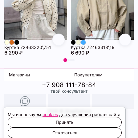
Куртка 72463320\751
Куртка 72463318\19
6 290 ₽
6 690 ₽
Магазины
Покупателям
+7 908 111-78-84
К. Маркса, 18
Доставка
твой консультант
Ленина, 15
Условия оплаты
ТК Терминал
Обмен и возврат
ТРК Континент
Подарочные карты
Образы
2026 © ShopDaAnna
Мы используем
cookies
для улучшения работы сайта.
Политика конфиденциальности
Соглашение cookie
Принять
Сайт создали
Отказаться