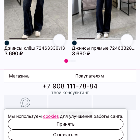
Джинсы клёш 72463336\13
Джинсы прямые 72463328\13
3 690 ₽
3 690 ₽
Магазины
Покупателям
+7 908 111-78-84
К. Маркса, 18
Доставка
твой консультант
Ленина, 15
Условия оплаты
ТК Терминал
Обмен и возврат
ТРК Континент
Подарочные карты
Образы
2026 © ShopDaAnna
Мы используем
cookies
для улучшения работы сайта.
Политика конфиденциальности
Соглашение cookie
Принять
Сайт создали
Отказаться