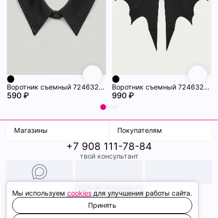
Воротник съемный 72463234\15
Воротник съемный 72463233\15
590 ₽
990 ₽
Магазины
Покупателям
+7 908 111-78-84
К. Маркса, 18
Доставка
твой консультант
Ленина, 15
Условия оплаты
ТК Терминал
Обмен и возврат
ТРК Континент
Подарочные карты
Образы
2026 © ShopDaAnna
Мы используем
cookies
для улучшения работы сайта.
Политика конфиденциальности
Соглашение cookie
Принять
Сайт создали