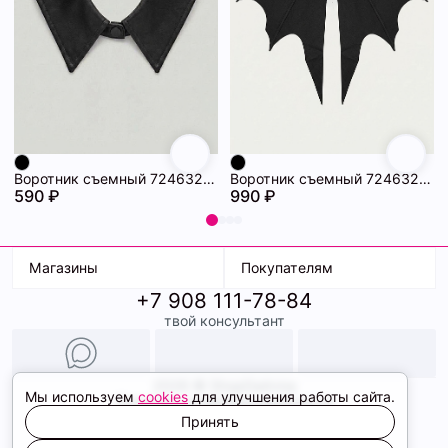
Воротник съемный 72463234\15
Воротник съемный 72463233\15
590 ₽
990 ₽
Магазины
Покупателям
+7 908 111-78-84
К. Маркса, 18
Доставка
твой консультант
Ленина, 15
Условия оплаты
ТК Терминал
Обмен и возврат
ТРК Континент
Подарочные карты
Образы
2026 © ShopDaAnna
Мы используем
cookies
для улучшения работы сайта.
Политика конфиденциальности
Соглашение cookie
Принять
Сайт создали