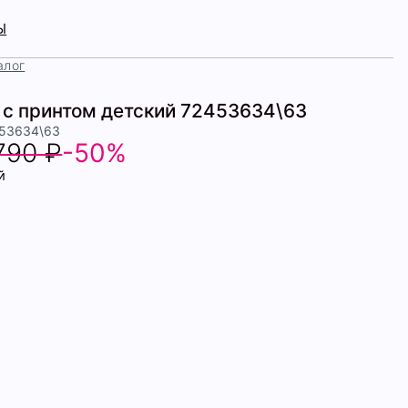
Ы
алог
 с принтом детский 72453634\63
453634\63
790 ₽
-50%
й