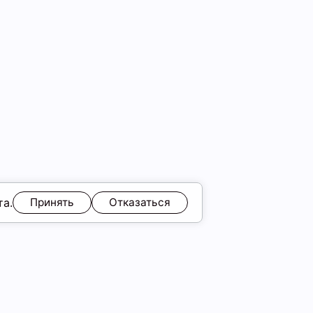
та.
Принять
Отказаться