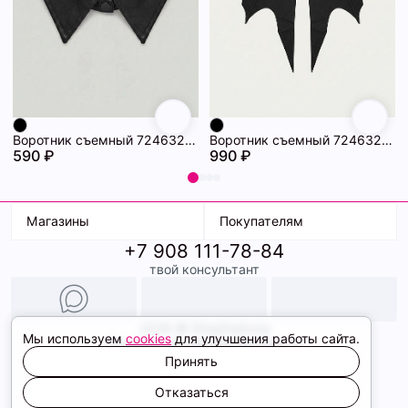
Воротник съемный 72463234\15
Воротник съемный 72463233\15
590 ₽
990 ₽
Магазины
Покупателям
+7 908 111-78-84
К. Маркса, 18
Доставка
твой консультант
Ленина, 15
Условия оплаты
ТК Терминал
Обмен и возврат
ТРК Континент
Подарочные карты
Образы
2026 © ShopDaAnna
Мы используем
cookies
для улучшения работы сайта.
Политика конфиденциальности
Соглашение cookie
Принять
Сайт создали
Отказаться