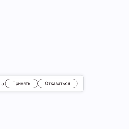
та.
Принять
Отказаться