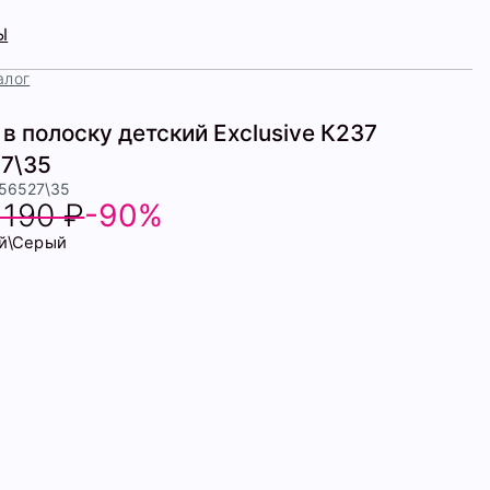
Ы
алог
в полоску детский Exclusive К237
7\35
456527\35
 190 ₽
-90%
й\Серый