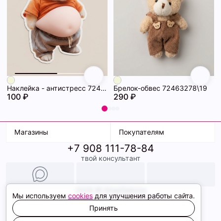
Наклейка - антистресс 72463286\19
Брелок-обвес 72463278\19
100 ₽
290 ₽
Магазины
Покупателям
+7 908 111-78-84
К. Маркса, 18
Доставка
твой консультант
Ленина, 15
Условия оплаты
ТК Терминал
Обмен и возврат
ТРК Континент
Подарочные карты
Образы
2026 © ShopDaAnna
Мы используем
cookies
для улучшения работы сайта.
Политика конфиденциальности
Соглашение cookie
Принять
Сайт создали