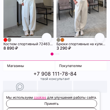
Костюм спортивный 72463358\1225
Брюки спортивные на кулиске 72463314\1225
8 890 ₽
3 290 ₽
Магазины
Покупателям
+7 908 111-78-84
К. Маркса, 18
Доставка
твой консультант
Ленина, 15
Условия оплаты
ТК Терминал
Обмен и возврат
ТРК Континент
Подарочные карты
Образы
2026 © ShopDaAnna
Мы используем
cookies
для улучшения работы сайта.
Политика конфиденциальности
Соглашение cookie
Принять
Сайт создали