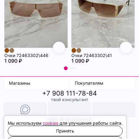
Очки 72463302\446
Очки 72463302\41
1 090 ₽
1 090 ₽
Магазины
Покупателям
+7 908 111-78-84
К. Маркса, 18
Доставка
твой консультант
Ленина, 15
Условия оплаты
ТК Терминал
Обмен и возврат
ТРК Континент
Подарочные карты
Образы
2026 © ShopDaAnna
Мы используем
cookies
для улучшения работы сайта.
Политика конфиденциальности
Соглашение cookie
Принять
Сайт создали