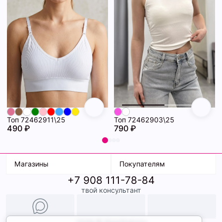
Топ 72462911\25
Топ 72462903\25
490 ₽
790 ₽
Магазины
Покупателям
+7 908 111-78-84
К. Маркса, 18
Доставка
твой консультант
Ленина, 15
Условия оплаты
ТК Терминал
Обмен и возврат
ТРК Континент
Подарочные карты
Образы