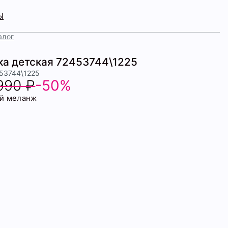
Ы
алог
ка детская 72453744\1225
453744\1225
990 ₽
-50%
й меланж