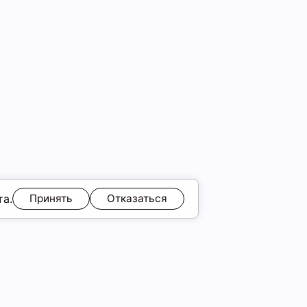
та.
Принять
Отказаться