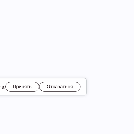
та.
Принять
Отказаться