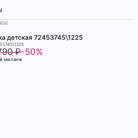
Ы
алог
ка детская 72453745\1225
453745\1225
790 ₽
-50%
й меланж