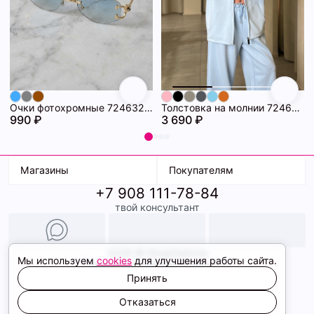
Очки фотохромные 72463296\20
Толстовка на молнии 72463280\474
990 ₽
3 690 ₽
Магазины
Покупателям
+7 908 111-78-84
К. Маркса, 18
Доставка
твой консультант
Ленина, 15
Условия оплаты
ТК Терминал
Обмен и возврат
ТРК Континент
Подарочные карты
Образы
2026 © ShopDaAnna
Мы используем
cookies
для улучшения работы сайта.
Политика конфиденциальности
Соглашение cookie
Принять
Сайт создали
Отказаться